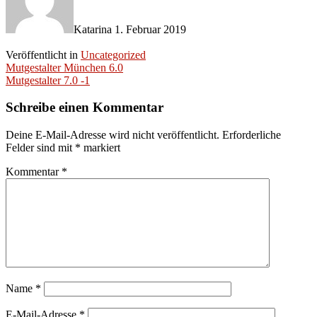
Katarina
1. Februar 2019
Veröffentlicht in
Uncategorized
Artikel-
Mutgestalter München 6.0
Mutgestalter 7.0 -1
Navigation
Schreibe einen Kommentar
Deine E-Mail-Adresse wird nicht veröffentlicht.
Erforderliche
Felder sind mit
*
markiert
Kommentar
*
Name
*
E-Mail-Adresse
*